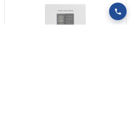
SINUS PRO 5000 S 48/230V
(3400W/5000VA)+ 60A MPPT (100V)
INWERTER SOLARNY
1
2
3
4
5