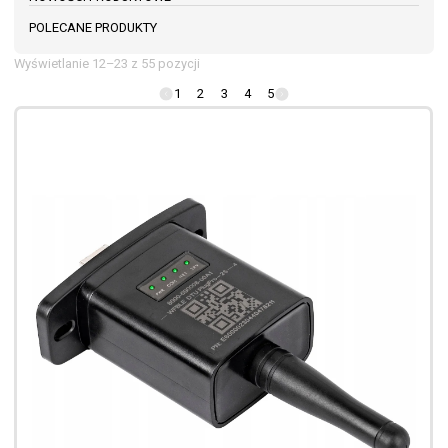
POLECANE PRODUKTY
Wyświetlanie 12–23 z 55 pozycji
1
2
3
4
5