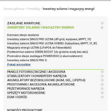
Strona główna
–
Produkty
–
Inwertery solarne i magazyny energii
ZASILANIE AWARYJNE
INWERTERY SOLARNE I MAGAZYNY ENERGII
Domowe stacje zasilania
Inwertery solarne SINUS PRO ULTRA (off-grid, wyspowe, MPPT, 1F)
Inwertery solarne SINUS PRO ULTRA HYBRID (hybrydowe, MPPT, 1F, 3F)
Magazyny energii ULTRA (LiFePO4, do fotowoltaiki)
Przetwornice solarne GREEN BOOST (do grzania wody, bez aku)
Przenośne stacje zasilające POWER BOX (z akumulatorem)
Inwertery solarne SINUS PRO S
Pokaż wszystkie
PANELE FOTOWOLTAICZNE I AKCESORIA
STABILIZATORY I KONWERTERY NAPIĘCIA
AKUMULATORY BEZOBSŁUGOWE (AGM, GEL, LIFEPO4)
PROSTOWNIKI I AKCESORIA AKUMULATOROWE
PRZETWORNICE NAPIĘCIA
SPRZĘTY MOTOROWODNE
DOM I OGRÓD
NOWOŚCI PRODUKTOWE