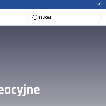
SZUKAJ
eacyjne