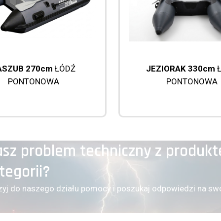
ASZUB 270cm
ŁÓDŹ
JEZIORAK 330cm
Ł
PONTONOWA
PONTONOWA
sz problem techniczny z produkt
tegorii?
zyj do naszego działu pomocy i poszukaj odpowiedzi na swo