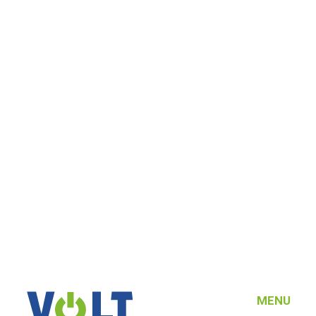
(58) 500-85-62
ZAPYTANIA HURTOWE, WYCENY I WSPÓŁPRACA
hurt@voltpolska.pl
MENU