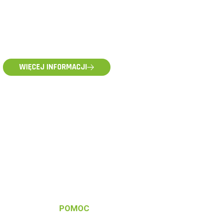
WIĘCEJ INFORMACJI
POMOC TECHNICZNA
pomoc@voltpolska.pl
POMOC