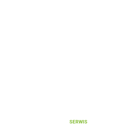
(pon-pt) 10:00 - 16:00
REKLAMACJE I ZGŁOSZENIA SERWISOWE
reklamacje@voltpolska.pl
SERWIS