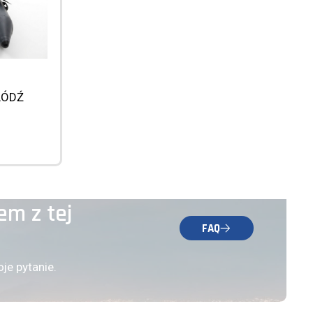
ÓDŹ
em z tej
FAQ
je pytanie.