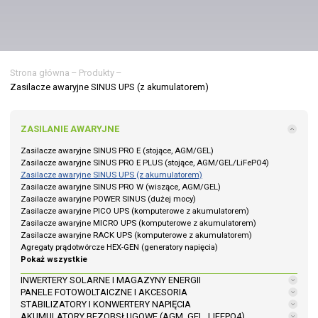
Strona główna
–
Produkty
–
Zasilacze awaryjne SINUS UPS (z akumulatorem)
ZASILANIE AWARYJNE
Zasilacze awaryjne SINUS PRO E (stojące, AGM/GEL)
Zasilacze awaryjne SINUS PRO E PLUS (stojące, AGM/GEL/LiFePO4)
Zasilacze awaryjne SINUS UPS (z akumulatorem)
Zasilacze awaryjne SINUS PRO W (wiszące, AGM/GEL)
Zasilacze awaryjne POWER SINUS (dużej mocy)
Zasilacze awaryjne PICO UPS (komputerowe z akumulatorem)
Zasilacze awaryjne MICRO UPS (komputerowe z akumulatorem)
Zasilacze awaryjne RACK UPS (komputerowe z akumulatorem)
Agregaty prądotwórcze HEX-GEN (generatory napięcia)
Pokaż wszystkie
INWERTERY SOLARNE I MAGAZYNY ENERGII
PANELE FOTOWOLTAICZNE I AKCESORIA
STABILIZATORY I KONWERTERY NAPIĘCIA
AKUMULATORY BEZOBSŁUGOWE (AGM, GEL, LIFEPO4)