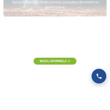
Zajrzyj do naszego działu pomocy i poszukaj odpowiedzi na
swoje pytanie.
(58) 500-85-62
(pon-pt) 10:00 - 16:00
WIĘCEJ INFORMACJI
ZAPYTANIA HURTOWE, WYCENY I WSPÓŁPRACA
hurt@voltpolska.pl
REKLAMACJE I ZGŁOSZENIA SERWISOWE
reklamacje@voltpolska.pl
POMOC TECHNICZNA
pomoc@voltpolska.pl