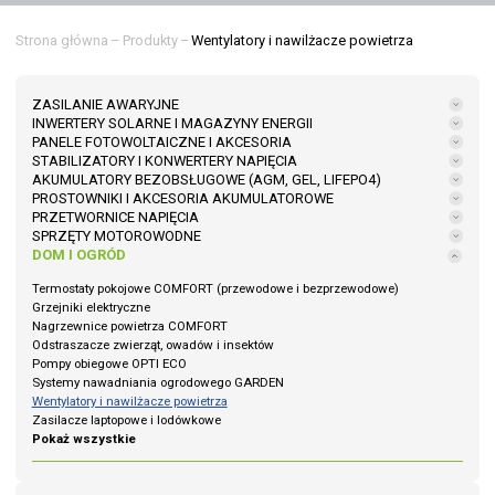
Strona główna
–
Produkty
–
Wentylatory i nawilżacze powietrza
ZASILANIE AWARYJNE
INWERTERY SOLARNE I MAGAZYNY ENERGII
PANELE FOTOWOLTAICZNE I AKCESORIA
STABILIZATORY I KONWERTERY NAPIĘCIA
AKUMULATORY BEZOBSŁUGOWE (AGM, GEL, LIFEPO4)
PROSTOWNIKI I AKCESORIA AKUMULATOROWE
PRZETWORNICE NAPIĘCIA
SPRZĘTY MOTOROWODNE
DOM I OGRÓD
Termostaty pokojowe COMFORT (przewodowe i bezprzewodowe)
Grzejniki elektryczne
Nagrzewnice powietrza COMFORT
Odstraszacze zwierząt, owadów i insektów
Pompy obiegowe OPTI ECO
Systemy nawadniania ogrodowego GARDEN
Wentylatory i nawilżacze powietrza
Zasilacze laptopowe i lodówkowe
Pokaż wszystkie