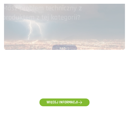
Masz problem techniczny z
produktem z tej kategorii?
FAQ
Zajrzyj do naszego działu pomocy i poszukaj odpowiedzi na
swoje pytanie.
(58) 500-85-62
(pon-pt) 10:00 - 16:00
WIĘCEJ INFORMACJI
ZAPYTANIA HURTOWE, WYCENY I WSPÓŁPRACA
hurt@voltpolska.pl
REKLAMACJE I ZGŁOSZENIA SERWISOWE