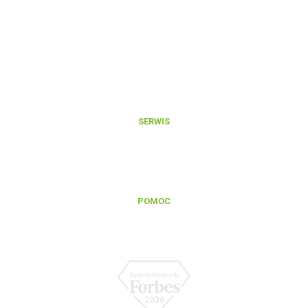
Produkty
Platforma B2B
Rejestracja konta na Platformie B2B
Integracje i export danych produktowych
Aktualności
O nas
Kontakt
SERWIS
Zgłoszenie reklamacji gwarancyjnej
Zgłoszenie naprawy pogwarancyjnej
Regulamin serwisu
POMOC
Baza wiedzy
FAQ
Polityka prywatności