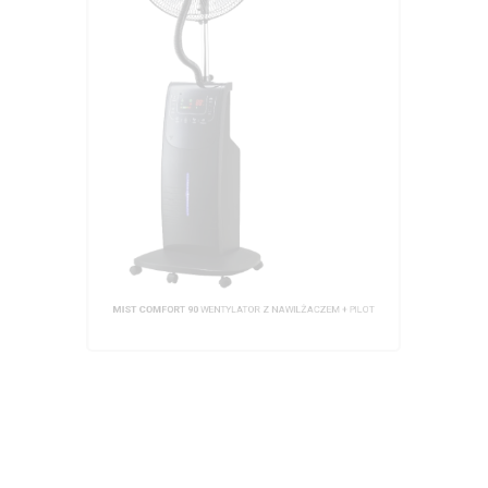
MIST COMFORT 90
WENTYLATOR Z NAWILŻACZEM + PILOT