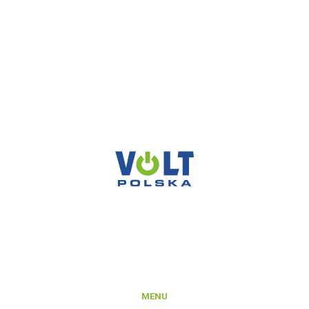
reklamacje@voltpolska.pl
POMOC TECHNICZNA
pomoc@voltpolska.pl
VOLT POLSKA SP. Z O.O.
ul. Świemirowska 3
81-877 Sopot
NIP: 5851458032
REGON: 221142660
KRS: 0000372066
MENU