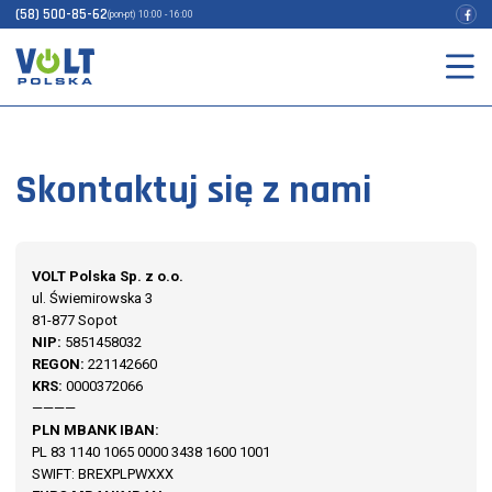
(58) 500-85-62
(pon-pt) 10:00 - 16:00
Skontaktuj się z nami
VOLT Polska Sp. z o.o.
ul. Świemirowska 3
81-877 Sopot
NIP:
5851458032
REGON:
221142660
KRS:
0000372066
————
PLN MBANK IBAN:
PL 83 1140 1065 0000 3438 1600 1001
SWIFT: BREXPLPWXXX