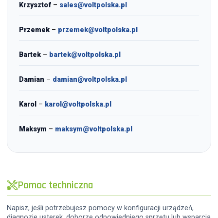
Krzysztof
–
sales@voltpolska.pl
Przemek
–
przemek@voltpolska.pl
Bartek
–
bartek@voltpolska.pl
Damian
–
damian@voltpolska.pl
Karol
–
karol@voltpolska.pl
Maksym
–
maksym@voltpolska.pl
Pomoc techniczna
Napisz, jeśli potrzebujesz pomocy w konfiguracji urządzeń,
diagnozie usterek, doborze odpowiedniego sprzętu lub wsparcia