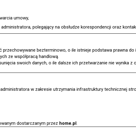
zawarcia umowy,
res administratora, polegający na obsłudze korespondencji oraz kont
h
przechowywane bezterminowo, o ile istnieje podstawa prawna do i
nych ze współpracą handlową.
ęcia swoich danych, o ile dalsze ich przetwarzanie nie wynika z
istratora w zakresie utrzymania infrastruktury technicznej strony
ykowanym dostarczanym przez
home.pl
.