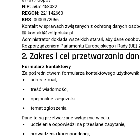
81-877 Sopot
NIP:
5851458032
REGON:
221142660
KRS:
0000372066
Kontakt w sprawach związanych z ochroną danych osob
📧
kontakt@voltpolska.pl
Administrator dokłada wszelkich starań, aby dane osob
Rozporządzeniem Parlamentu Europejskiego i Rady (UE) 
2. Zakres i cel przetwarzania da
Formularz kontaktowy
Za pośrednictwem formularza kontaktowego użytkownik
adres e-mail,
treść wiadomości,
opcjonalne załączniki,
temat zgłoszenia.
Dane te są przetwarzane wyłącznie w celu:
udzielenia odpowiedzi na przesłane zapytanie,
prowadzenia korespondencji,