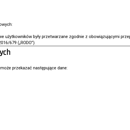
owych:
owe użytkowników były przetwarzane zgodnie z obowiązującymi prze
2016/679 („RODO”).
nych
 może przekazać następujące dane: