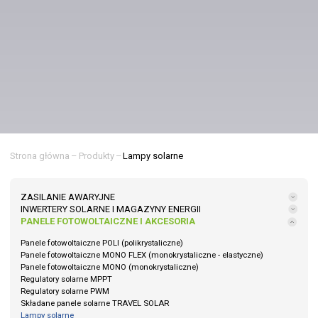
Strona główna
–
Produkty
–
Lampy solarne
ZASILANIE AWARYJNE
INWERTERY SOLARNE I MAGAZYNY ENERGII
PANELE FOTOWOLTAICZNE I AKCESORIA
Panele fotowoltaiczne POLI (polikrystaliczne)
Panele fotowoltaiczne MONO FLEX (monokrystaliczne - elastyczne)
Panele fotowoltaiczne MONO (monokrystaliczne)
Regulatory solarne MPPT
Regulatory solarne PWM
Składane panele solarne TRAVEL SOLAR
Lampy solarne