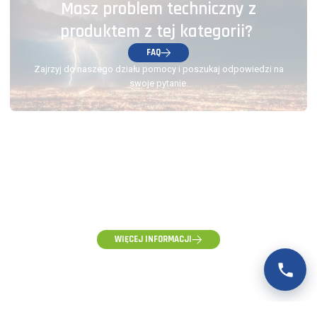
Masz problem techniczny z
produktem z tej kategorii?
FAQ
Zajrzyj do naszego działu pomocy i poszukaj odpowiedzi na
swoje pytanie.
(58) 500-85-62
(pon-pt) 10:00 - 16:00
WIĘCEJ INFORMACJI
ZAPYTANIA HURTOWE, WYCENY I WSPÓŁPRACA
hurt@voltpolska.pl
REKLAMACJE I ZGŁOSZENIA SERWISOWE
reklamacje@voltpolska.pl