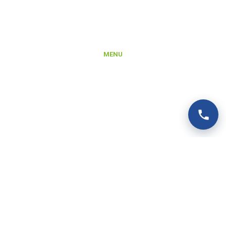
NIP: 5851458032
REGON: 221142660
KRS: 0000372066
MENU
Produkty
Platforma B2B
Rejestracja konta na Platformie B2B
Integracje i export danych produktowych
Aktualności
O nas
Kontakt
SERWIS
Zgłoszenie reklamacji gwarancyjnej
Zgłoszenie naprawy pogwarancyjnej
Regulamin serwisu
POMOC
Baza wiedzy