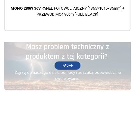
MONO 280W 36V
PANEL FOTOWOLTAICZNY [1365×1015×35mm] +
PRZEWÓD MC4 90cm [FULL BLACK]
Masz problem techniczny z
produktem z tej kategorii?
FAQ
Zajrzyj do naszego działu pomocy i poszukaj odpowiedzi na
swoje pytanie.
(58) 500-85-62