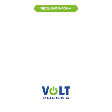
(pon-pt) 10:00 - 16:00
WIĘCEJ INFORMACJI
ZAPYTANIA HURTOWE, WYCENY I WSPÓŁPRACA
hurt@voltpolska.pl
REKLAMACJE I ZGŁOSZENIA SERWISOWE
reklamacje@voltpolska.pl
POMOC TECHNICZNA
pomoc@voltpolska.pl
VOLT POLSKA SP. Z O.O.
ul. Świemirowska 3
81-877 Sopot