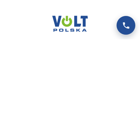
VOLT POLSKA SP. Z O.O.
ul. Świemirowska 3
81-877 Sopot
NIP: 5851458032
REGON: 221142660
KRS: 0000372066
MENU
Produkty
Platforma B2B
Rejestracja konta na Platformie B2B
Integracje i export danych produktowych
Aktualności
O nas
Kontakt