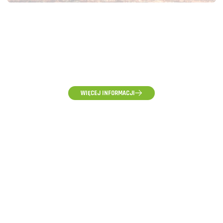
(58) 500-85-62
(pon-pt) 10:00 - 16:00
WIĘCEJ INFORMACJI
ZAPYTANIA HURTOWE, WYCENY I WSPÓŁPRACA
hurt@voltpolska.pl
REKLAMACJE I ZGŁOSZENIA SERWISOWE
reklamacje@voltpolska.pl
POMOC TECHNICZNA
pomoc@voltpolska.pl