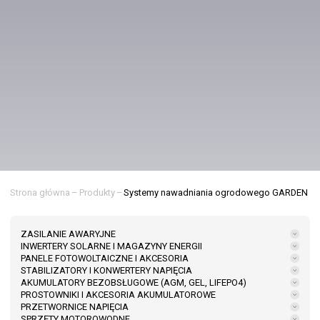
Strona główna
–
Produkty
–
Systemy nawadniania ogrodowego GARDEN
ZASILANIE AWARYJNE
INWERTERY SOLARNE I MAGAZYNY ENERGII
PANELE FOTOWOLTAICZNE I AKCESORIA
STABILIZATORY I KONWERTERY NAPIĘCIA
AKUMULATORY BEZOBSŁUGOWE (AGM, GEL, LIFEPO4)
PROSTOWNIKI I AKCESORIA AKUMULATOROWE
PRZETWORNICE NAPIĘCIA
SPRZĘTY MOTOROWODNE