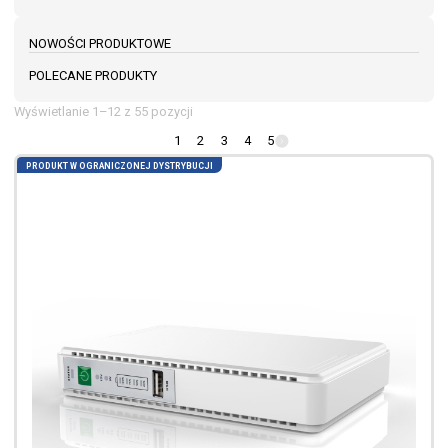
NOWOŚCI PRODUKTOWE
POLECANE PRODUKTY
Wyświetlanie 1–12 z 55 pozycji
1
2
3
4
5
PRODUKT W OGRANICZONEJ DYSTRYBUCJI