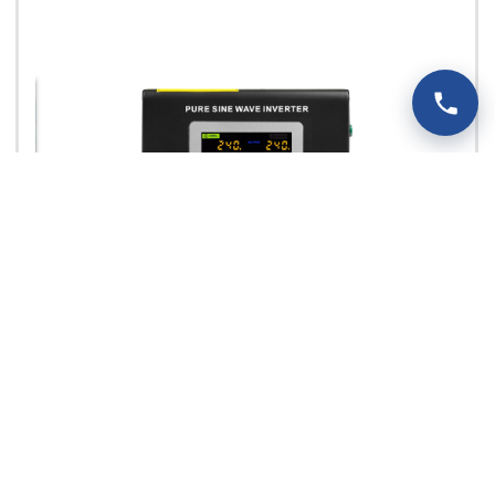
SINUS PRO 500 W 12/230V
(350W/500VA) ZASILACZ AWARYJNY
[AGM, GEL]