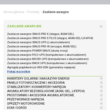
Strona główna
–
Produkty
–
Zasilanie awaryjne
ZASILANIE AWARYJNE
Zasilacze awaryjne SINUS PRO E (stojące, AGM/GEL)
Zasilacze awaryjne SINUS PRO E PLUS (stojące, AGM/GEL/LiFePO4)
Zasilacze awaryjne SINUS UPS (z akumulatorem)
Zasilacze awaryjne SINUS PRO W (wiszące, AGM/GEL)
Zasilacze awaryjne POWER SINUS (dużej mocy)
Zasilacze awaryjne PICO UPS (komputerowe z akumulatorem)
Zasilacze awaryjne MICRO UPS (komputerowe z akumulatorem)
Zasilacze awaryjne RACK UPS (komputerowe z akumulatorem)
Agregaty prądotwórcze HEX-GEN (generatory napięcia)
Pokaż wszystkie
INWERTERY SOLARNE I MAGAZYNY ENERGII
PANELE FOTOWOLTAICZNE I AKCESORIA
STABILIZATORY I KONWERTERY NAPIĘCIA
AKUMULATORY BEZOBSŁUGOWE (AGM, GEL, LIFEPO4)
PROSTOWNIKI I AKCESORIA AKUMULATOROWE
PRZETWORNICE NAPIĘCIA
SPRZĘTY MOTOROWODNE
DOM I OGRÓD