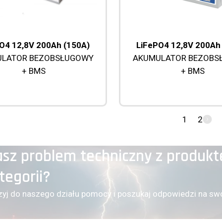
O4 12,8V 200Ah (150A)
LiFePO4 12,8V 200Ah
LATOR BEZOBSŁUGOWY
AKUMULATOR BEZOBS
+ BMS
+ BMS
1
2
sz problem techniczny z produkt
tegorii?
zyj do naszego działu pomocy i poszukaj odpowiedzi na swo