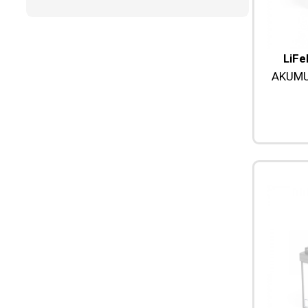
LiFe
AKUMU