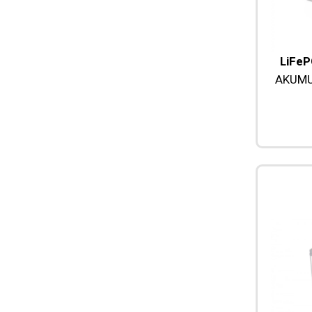
LiFeP
AKUMU