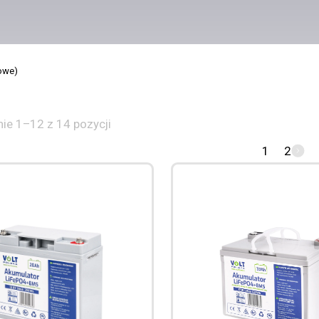
owe)
ie 1–12 z 14 pozycji
1
2