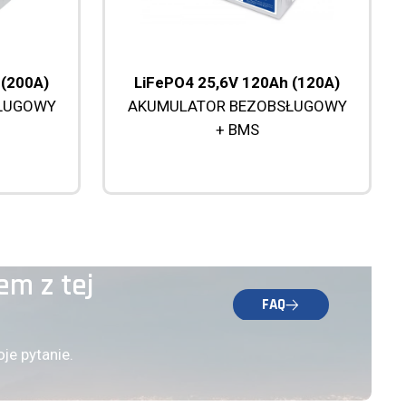
 (200A)
LiFePO4 25,6V 120Ah (120A)
ŁUGOWY
AKUMULATOR BEZOBSŁUGOWY
+ BMS
em z tej
FAQ
je pytanie.