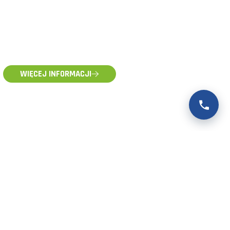
WIĘCEJ INFORMACJI
POMOC TECHNICZNA
pomoc@voltpolska.pl
POMOC