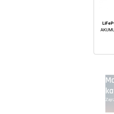
LiFeP
AKUMU
Ma
ka
Zajr