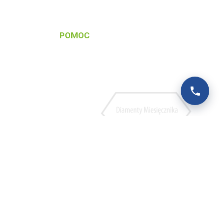
POMOC
rancyjnej
Baza wiedzy
rancyjnej
FAQ
Polityka prywatności