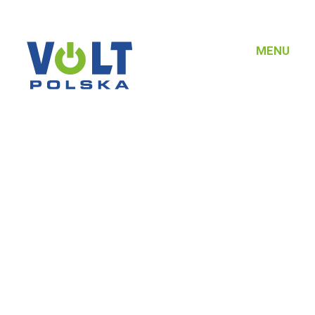
MENU
Produkty
Platforma
VOLT POLSKA SP. Z O.O.
Rejestracj
ul. Świemirowska 3
Integracje 
81-877 Sopot
produktow
NIP: 5851458032
Aktualnośc
REGON: 221142660
O nas
KRS: 0000372066
Kontakt
© 2026
VOLT POLSKA
/
Polityka prywatności