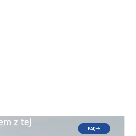
em z tej
FAQ