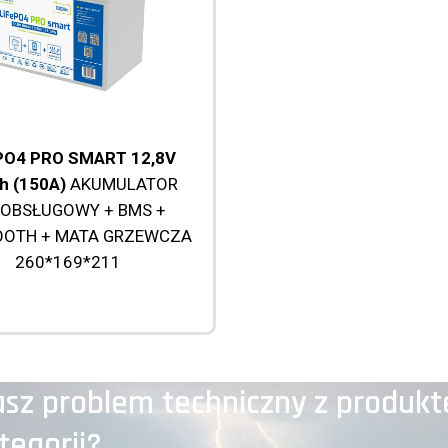
PO4 PRO SMART 12,8V
h (150A)
AKUMULATOR
OBSŁUGOWY + BMS +
OOTH + MATA GRZEWCZA
260*169*211
sz problem techniczny z produkt
tegorii?