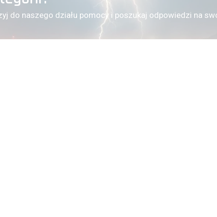
zyj do naszego działu pomocy i poszukaj odpowiedzi na swo
(pon-pt) 10:00 - 16:00
REKLAMACJE I ZGŁOSZENIA SERWISOWE
reklamacje@voltpolska.pl