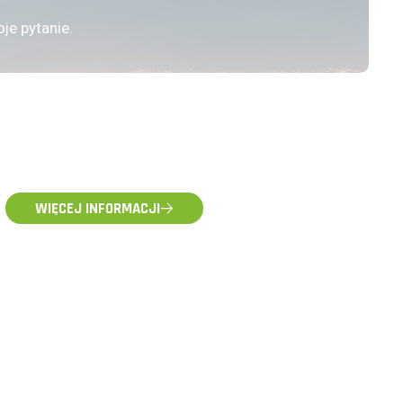
je pytanie.
WIĘCEJ INFORMACJI
POMOC TECHNICZNA
pomoc@voltpolska.pl