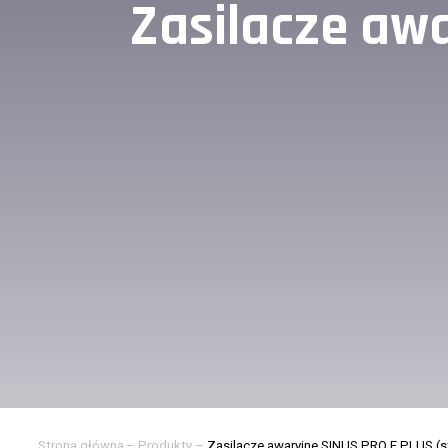
Zasilacze awa
Strona główna
–
Produkty
–
Zasilacze awaryjne SINUS PRO E PLUS (