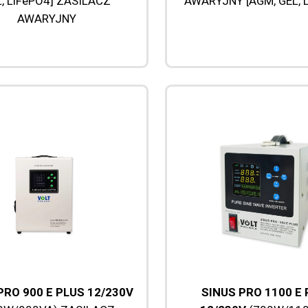
, LiFePO4] ZASILACZ
AWARYJNY [AGM, GEL, 
AWARYJNY
PRO 900 E PLUS 12/230V
SINUS PRO 1100 E