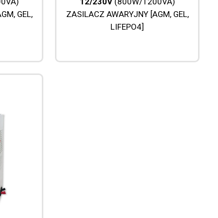
0VA)
12/230V
(800W/1200VA)
GM, GEL,
ZASILACZ AWARYJNY [AGM, GEL,
LIFEPO4]