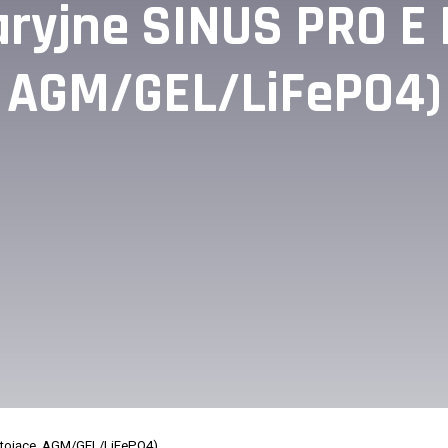
ryjne SINUS PRO E 
AGM/GEL/LiFePO4)
stojące, AGM/GEL/LiFePO4)