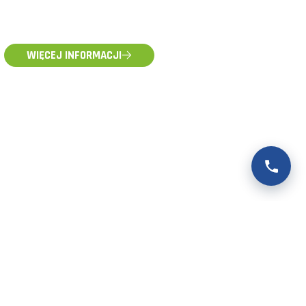
WIĘCEJ INFORMACJI
POMOC TECHNICZNA
pomoc@voltpolska.pl
POMOC
rancyjnej
Baza wiedzy
rancyjnej
FAQ