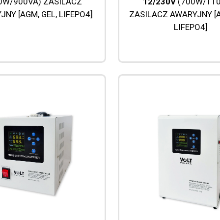
0W/900VA) ZASILACZ
12/230V
(700W/110
NY [AGM, GEL, LIFEPO4]
ZASILACZ AWARYJNY [A
LIFEPO4]