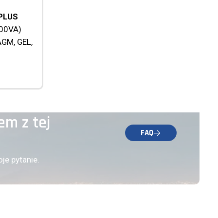
 PLUS
00VA)
GM, GEL,
em z tej
FAQ
je pytanie.