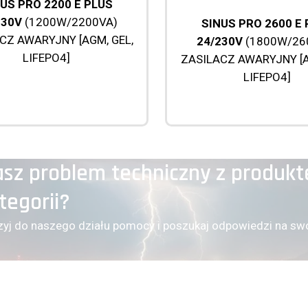
US PRO 2200 E PLUS
230V
(1200W/2200VA)
SINUS PRO 2600 E
CZ AWARYJNY [AGM, GEL,
24/230V
(1800W/26
LIFEPO4]
ZASILACZ AWARYJNY [A
LIFEPO4]
sz problem techniczny z produkt
tegorii?
zyj do naszego działu pomocy i poszukaj odpowiedzi na swo