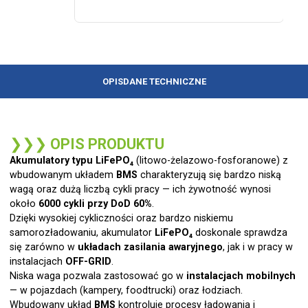
OPIS
DANE TECHNICZNE
❯❯❯
OPIS PRODUKTU
Akumulatory typu LiFePO₄
(litowo-żelazowo-fosforanowe) z
wbudowanym układem
BMS
charakteryzują się bardzo niską
wagą oraz dużą liczbą cykli pracy — ich żywotność wynosi
około
6000 cykli przy DoD 60%
.
Dzięki wysokiej cykliczności oraz bardzo niskiemu
samorozładowaniu, akumulator
LiFePO₄
doskonale sprawdza
się zarówno w
układach zasilania awaryjnego
, jak i w pracy w
instalacjach
OFF-GRID
.
Niska waga pozwala zastosować go w
instalacjach mobilnych
— w pojazdach (kampery, foodtrucki) oraz łodziach.
Wbudowany układ
BMS
kontroluje procesy ładowania i