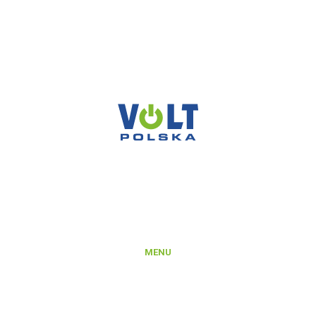
VOLT POLSKA SP. Z O.O.
ul. Świemirowska 3
81-877 Sopot
NIP: 5851458032
REGON: 221142660
KRS: 0000372066
MENU
Produkty
Platforma B2B
Rejestracja konta na Platformie B2B
Integracje i export danych produktowych