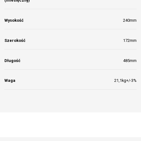
(miesięczny)
Wysokość
240mm
Szerokość
172mm
Długość
485mm
Waga
21,1kg+/-3%