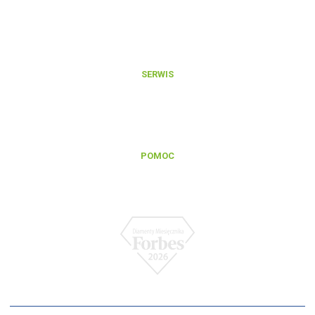
Aktualności
O nas
Kontakt
SERWIS
Zgłoszenie reklamacji gwarancyjnej
Zgłoszenie naprawy pogwarancyjnej
Regulamin serwisu
POMOC
Baza wiedzy
FAQ
Polityka prywatności