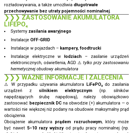
rozładowywania, a także umożliwia
długotrwałe
przechowywanie bez utraty pojemności nominalnej
.
❯❯❯
ZASTOSOWANIE AKUMULATORA
LIFEPO₄
Systemy
zasilania awaryjnego
Instalacje
OFF-GRID
Instalacje w pojazdach –
kampery, foodtrucki
Instalacje elektryczne w
łodziach
– zasilanie urządzeń
elektronicznych, oświetlenia, AGD ⚠️
tylko przy zastosowaniu
hermetycznej obudowy akumulatora
❯❯❯
WAŻNE INFORMACJE I ZALECENIA
⚠️ W przypadku używania akumulatora
LiFePO₄
do zasilania
urządzeń z
silnikiem elektrycznym
(np. silników
napędzających śrubę napędową), należy obowiązkowo
zastosować
bezpiecznik DC
na obwodzie (+) akumulatora — o
wartości nie większej niż podany na obudowie maksymalny prąd
obciążenia.
Obciążenie akumulatora
prądem rozruchowym
, który może
być nawet
5–10 razy wyższy
od prądu pracy nominalnej (np.