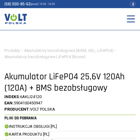
(58) 500-85-62
(pon-pt) 10:00 - 16:00
Produkty
–
Akumulatory bezobsługowe (AGM, GEL, LiFePO4)
–
Akumulatory bezobsługowe LiFePO4 (litowe)
Akumulator LiFePO4 25,6V 120Ah
(120A) + BMS bezobsługowy
INDEKS:
6AKLI24120
EAN:
5904100450947
PRODUCENT:
VOLT POLSKA
PLIKI DO POBRANIA
INSTRUKCJA OBSŁUGI [PL]
KARTA PRODUKTU [PL]