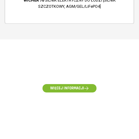
WICHER 70
SILNIK ELEKTRYCZNY DO ŁODZI [SILNIK
SZCZOTKOWY, AGM/GEL/LiFePO4]
(58) 500-85-62
(pon-pt) 10:00 - 16:00
WIĘCEJ INFORMACJI
ZAPYTANIA HURTOWE, WYCENY I WSPÓŁPRACA
hurt@voltpolska.pl
REKLAMACJE I ZGŁOSZENIA SERWISOWE
reklamacje@voltpolska.pl
POMOC TECHNICZNA
pomoc@voltpolska.pl