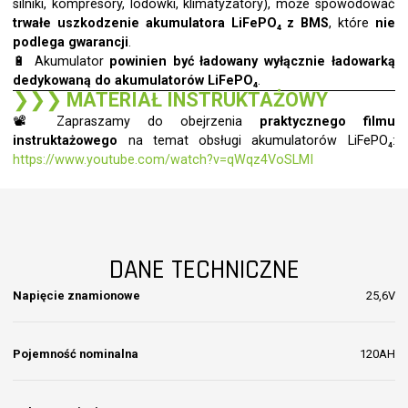
silniki, kompresory, lodówki, klimatyzatory), może spowodować
trwałe uszkodzenie akumulatora LiFePO₄ z BMS
, które
nie
podlega gwarancji
.
🔋 Akumulator
powinien być ładowany wyłącznie ładowarką
dedykowaną do akumulatorów LiFePO₄
.
❯❯❯
MATERIAŁ INSTRUKTAŻOWY
📽️ Zapraszamy do obejrzenia
praktycznego filmu
instruktażowego
na temat obsługi akumulatorów LiFePO₄:
https://www.youtube.com/watch?v=qWqz4VoSLMI
DANE TECHNICZNE
Napięcie znamionowe
25,6V
Pojemność nominalna
120AH