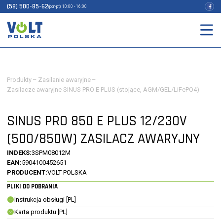
(58) 500-85-62
(pon-pt) 10:00 - 16:00
Produkty
–
Zasilanie awaryjne
–
Zasilacze awaryjne SINUS PRO E PLUS (stojące, AGM/GEL/LiFePO4)
SINUS PRO 850 E PLUS 12/230V
(500/850W) ZASILACZ AWARYJNY
INDEKS:
3SPM08012M
EAN:
5904100452651
PRODUCENT:
VOLT POLSKA
PLIKI DO POBRANIA
Instrukcja obsługi [PL]
Karta produktu [PL]