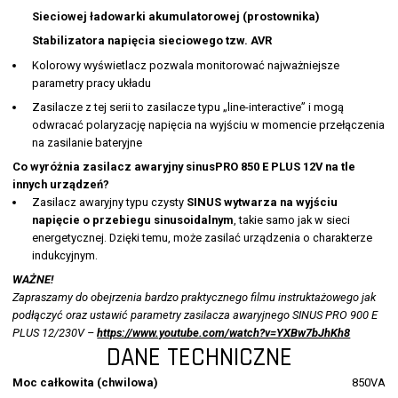
Sieciowej ładowarki akumulatorowej (prostownika)
Stabilizatora napięcia sieciowego tzw. AVR
Kolorowy wyświetlacz pozwala monitorować najważniejsze
parametry pracy układu
Zasilacze z tej serii to zasilacze typu „line-interactive” i mogą
odwracać polaryzację napięcia na wyjściu w momencie przełączenia
na zasilanie bateryjne
Co wyróżnia zasilacz awaryjny sinusPRO 850 E PLUS 12V na tle
innych urządzeń?
Zasilacz awaryjny typu czysty
SINUS wytwarza na wyjściu
napięcie o przebiegu sinusoidalnym
, takie samo jak w sieci
energetycznej. Dzięki temu, może zasilać urządzenia o charakterze
indukcyjnym.
WAŻNE!
Zapraszamy do obejrzenia bardzo praktycznego filmu instruktażowego jak
podłączyć oraz ustawić parametry zasilacza awaryjnego SINUS PRO 900 E
PLUS 12/230V –
https://www.youtube.com/watch?v=YXBw7bJhKh8
DANE TECHNICZNE
Moc całkowita (chwilowa)
850VA