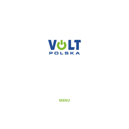
VOLT POLSKA SP. Z O.O.
ul. Świemirowska 3
81-877 Sopot
NIP: 5851458032
REGON: 221142660
KRS: 0000372066
MENU
Produkty
Platforma B2B
Rejestracja konta na Platformie B2B
Integracje i export danych produktowych