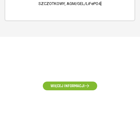
SZCZOTKOWY, AGM/GEL/LiFePO4]
(58) 500-85-62
(pon-pt) 10:00 - 16:00
WIĘCEJ INFORMACJI
ZAPYTANIA HURTOWE, WYCENY I WSPÓŁPRACA
hurt@voltpolska.pl
REKLAMACJE I ZGŁOSZENIA SERWISOWE
reklamacje@voltpolska.pl
POMOC TECHNICZNA
pomoc@voltpolska.pl