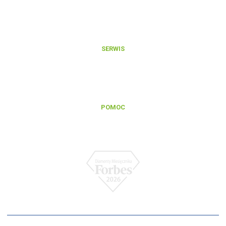
Aktualności
O nas
Kontakt
SERWIS
Zgłoszenie reklamacji gwarancyjnej
Zgłoszenie naprawy pogwarancyjnej
Regulamin serwisu
POMOC
Baza wiedzy
FAQ
Polityka prywatności