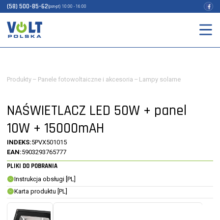
(58) 500-85-62
(pon-pt) 10:00 - 16:00
Produkty
–
Panele fotowoltaiczne i akcesoria
–
Lampy solarne
NAŚWIETLACZ LED 50W + panel
10W + 15000mAH
INDEKS:
5PVX501015
EAN:
5903293765777
PLIKI DO POBRANIA
Instrukcja obsługi [PL]
Karta produktu [PL]