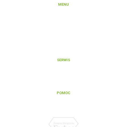
MENU
Produkty
Platforma B2B
Rejestracja konta na Platformie B2B
Integracje i export danych produktowych
Aktualności
O nas
Kontakt
SERWIS
Zgłoszenie reklamacji gwarancyjnej
Zgłoszenie naprawy pogwarancyjnej
Regulamin serwisu
POMOC
Baza wiedzy
FAQ
Polityka prywatności