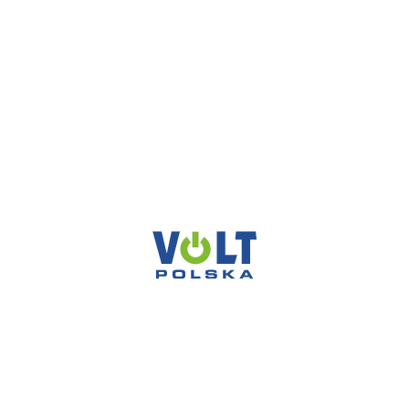
REKLAMACJE I ZGŁOSZENIA SERWISOWE
reklamacje@voltpolska.pl
POMOC TECHNICZNA
pomoc@voltpolska.pl
VOLT POLSKA SP. Z O.O.
ul. Świemirowska 3
81-877 Sopot
NIP: 5851458032
REGON: 221142660
KRS: 0000372066