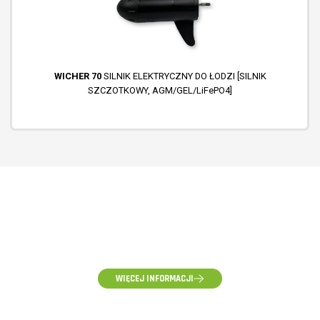
WICHER 70
SILNIK ELEKTRYCZNY DO ŁODZI [SILNIK
SZCZOTKOWY, AGM/GEL/LiFePO4]
(58) 500-85-62
(pon-pt) 10:00 - 16:00
WIĘCEJ INFORMACJI
ZAPYTANIA HURTOWE, WYCENY I WSPÓŁPRACA
hurt@voltpolska.pl