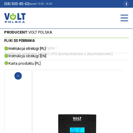
(900/1500W) KOMPUTEROWY
(58) 500-85-62
(pon-pt) 10:00 - 16:00
ZASILACZ AWARYJNY
INDEKS:
5UP1500029
EAN:
5903111886868
PRODUCENT:
VOLT POLSKA
PLIKI DO POBRANIA
Produkty
–
Zasilanie awaryjne
–
Instrukcja obsługi [PL]
Zasilacze awaryjne MICRO UPS (komputerowe z akumulatorem)
Instrukcja obsługi [EN]
Karta produktu [PL]