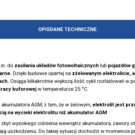
OPIS
DANE TECHNICZNE
in. do
zasilania układów fotowoltaicznych
lub
pojazdów gd
arne.
Dzięki budowie opartej na
zżelowanym elektrolicie, 
ach.
Osiąga kilkakrotnie większą ilość cykli rozładowań w
pracy buforowej
w temperaturze 25 °C.
akumulatora AGM, z tym, że w żelowym,
elektrolit jest p
cią na wycieki elektrolitu niż akumulator AGM
byt wysokiego ciśnienia wewnątrz akumulatora, zawory ot
ją uszkodzeniu. Do takiej sytuacji dochodzi w momencie 