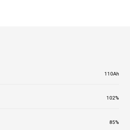
110Ah
102%
85%