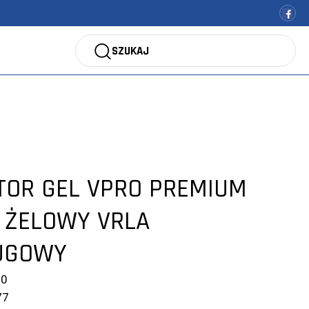
SZUKAJ
OR GEL VPRO PREMIUM
h ŻELOWY VRLA
UGOWY
10
77