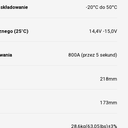
 składowanie
-20°C do 50°C
cznego (25°C)
14,4V -15,0V
wania
800A (przez 5 sekund)
218mm
173mm
28,6kg(63,05Ibs)±3%