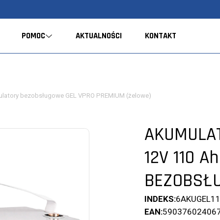
POMOC
AKTUALNOŚCI
KONTAKT
latory bezobsługowe GEL VPRO PREMIUM (żelowe)
AKUMULAT
12V 110 A
BEZOBSŁ
INDEKS:
6AKUGEL1
EAN:
59037602406