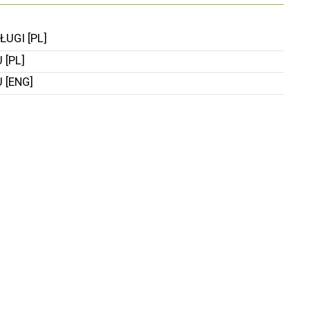
UGI [PL]
[PL]
 [ENG]