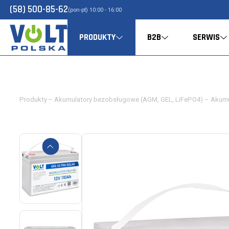
(58) 500-85-62
(pon-pt) 10:00 - 16:00
PRODUKTY
B2B
SERWIS
Produkty
–
Akumulatory bezobsługowe (AGM, GEL, LiFePO4)
–
Akumu