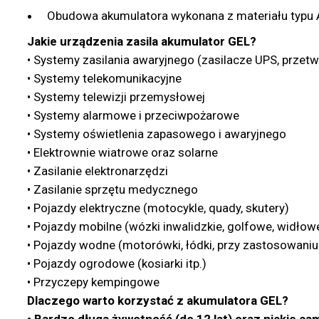
Obudowa akumulatora wykonana z materiału typu 
Jakie urządzenia zasila akumulator GEL?
• Systemy zasilania awaryjnego (zasilacze UPS, przetw
• Systemy telekomunikacyjne
• Systemy telewizji przemysłowej
• Systemy alarmowe i przeciwpożarowe
• Systemy oświetlenia zapasowego i awaryjnego
• Elektrownie wiatrowe oraz solarne
• Zasilanie elektronarzędzi
• Zasilanie sprzętu medycznego
• Pojazdy elektryczne (motocykle, quady, skutery)
• Pojazdy mobilne (wózki inwalidzkie, golfowe, widło
• Pojazdy wodne (motorówki, łódki, przy zastosowani
• Pojazdy ogrodowe (kosiarki itp.)
• Przyczepy kempingowe
Dlaczego warto korzystać z akumulatora GEL?
• Bardzo długa żywotność (do 12 lat) oraz niskie s