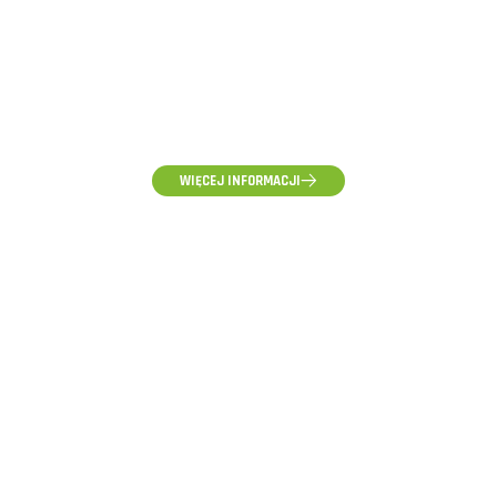
(58) 500-85-62
(pon-pt) 10:00 - 16:00
WIĘCEJ INFORMACJI
ZAPYTANIA HURTOWE, WYCENY I WSPÓŁPRACA
hurt@voltpolska.pl
REKLAMACJE I ZGŁOSZENIA SERWISOWE
reklamacje@voltpolska.pl
POMOC TECHNICZNA
pomoc@voltpolska.pl