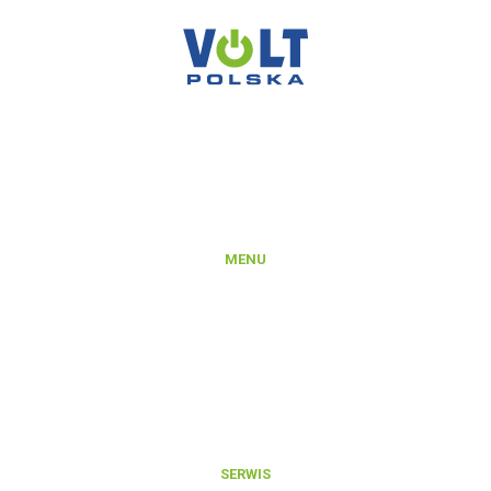
VOLT POLSKA SP. Z O.O.
ul. Świemirowska 3
81-877 Sopot
NIP: 5851458032
REGON: 221142660
KRS: 0000372066
MENU
Produkty
Platforma B2B
Rejestracja konta na Platformie B2B
Integracje i export danych produktowych
Aktualności
O nas
Kontakt
SERWIS