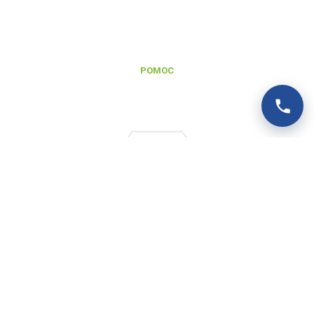
Zgłoszenie reklamacji gwarancyjnej
Zgłoszenie naprawy pogwarancyjnej
Regulamin serwisu
POMOC
Baza wiedzy
FAQ
Polityka prywatności
© 2026
VOLT POLSKA
Polityka prywatności