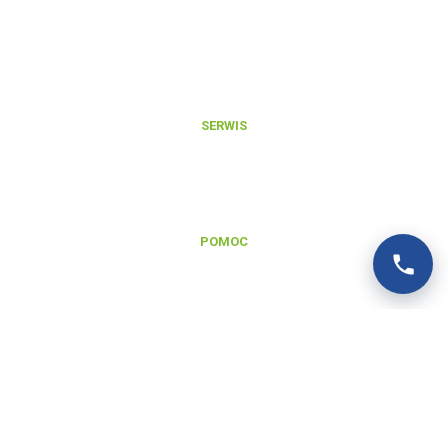
Integracje i export danych produktowych
Aktualności
O nas
Kontakt
SERWIS
Zgłoszenie reklamacji gwarancyjnej
Zgłoszenie naprawy pogwarancyjnej
Regulamin serwisu
POMOC
Baza wiedzy
FAQ
Polityka prywatności