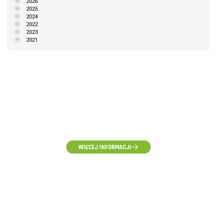
2026
2025
2024
2022
2023
2021
(58) 500-85-62
(pon-pt) 10:00 - 16:00
WIĘCEJ INFORMACJI
ZAPYTANIA HURTOWE, WYCENY I WSPÓŁPRACA
hurt@voltpolska.pl
REKLAMACJE I ZGŁOSZENIA SERWISOWE
reklamacje@voltpolska.pl
POMOC TECHNICZNA