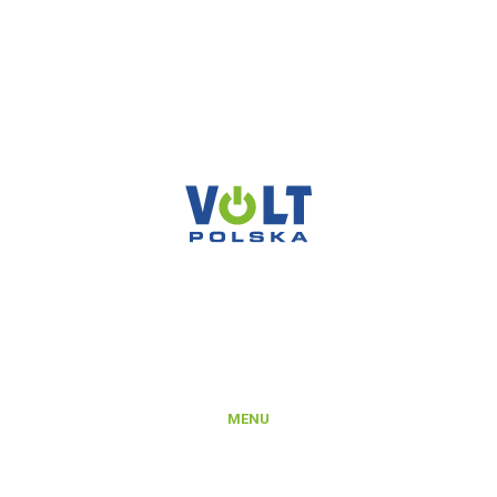
pomoc@voltpolska.pl
VOLT POLSKA SP. Z O.O.
ul. Świemirowska 3
81-877 Sopot
NIP: 5851458032
REGON: 221142660
KRS: 0000372066
MENU
Produkty
Platforma B2B
Rejestracja konta na Platformie B2B