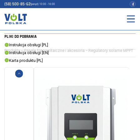
REGULATOR SOLARNY + LCD +
(58) 500-85-62
(pon-pt) 10:00 - 16:00
BLUETOOTH
INDEKS:
3IPSMPPT30
EAN:
5903760240134
PLIKI DO POBRANIA
Instrukcja obsługi [PL]
Produkty
–
Panele fotowoltaiczne i akcesoria
–
Regulatory solarne MPPT
Instrukcja obsługi [EN]
Karta produktu [PL]