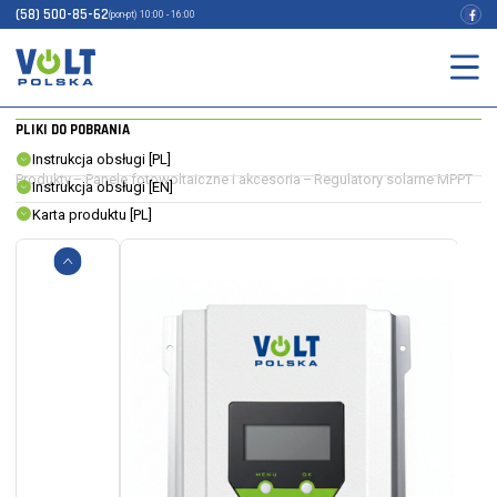
REGULATOR SOLARNY + LCD +
(58) 500-85-62
(pon-pt) 10:00 - 16:00
BLUETOOTH
INDEKS:
3IPSMPPT42
EAN:
5904100450480
PLIKI DO POBRANIA
Instrukcja obsługi [PL]
Produkty
–
Panele fotowoltaiczne i akcesoria
–
Regulatory solarne MPPT
Instrukcja obsługi [EN]
Karta produktu [PL]