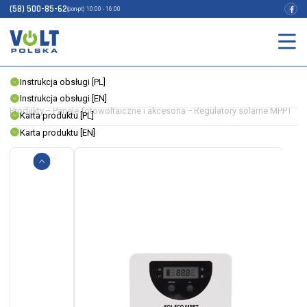
BLUETOOTH
(58) 500-85-62
(pon-pt) 10:00 - 16:00
INDEKS:
3IPSMPPT21
EAN:
5904100450541
PLIKI DO POBRANIA
Instrukcja obsługi [PL]
Instrukcja obsługi [EN]
Produkty
–
Panele fotowoltaiczne i akcesoria
–
Regulatory solarne MPPT
Karta produktu [PL]
Karta produktu [EN]