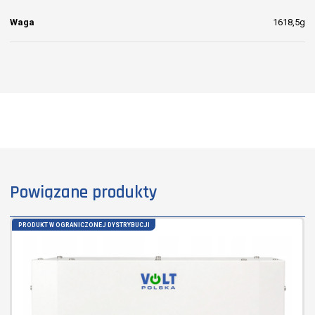
Temperatura otoczenia
-20°C do +50°C
Klasa ochronności
IP 20
Wymiary
32,18x12,69x7,35cm
Waga
1618,5g