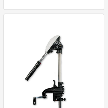
SINUS PRO 2500 S 24/230V
(1800/2500W) + 40A MPPT (100V)
Inwerter solarny