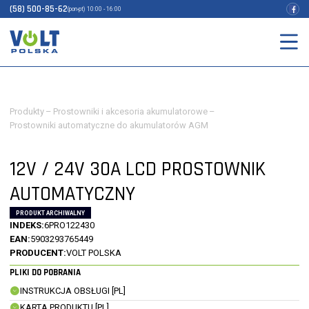
(58) 500-85-62
(pon-pt) 10:00 - 16:00
Produkty
–
Prostowniki i akcesoria akumulatorowe
–
Prostowniki automatyczne do akumulatorów AGM
12V / 24V 30A LCD PROSTOWNIK
AUTOMATYCZNY
PRODUKT ARCHIWALNY
INDEKS:
6PRO122430
EAN:
5903293765449
PRODUCENT:
VOLT POLSKA
PLIKI DO POBRANIA
INSTRUKCJA OBSŁUGI [PL]
KARTA PRODUKTU [PL]