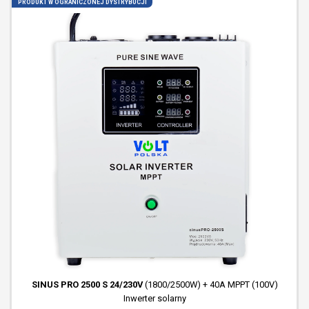
SINUS PRO 2400 E PLUS 12/230V
(1600/2400W) [AGM, GEL,
LiFePO4] ZASILACZ AWARYJNY
PRODUKT W OGRANICZONEJ DYSTRYBUCJI