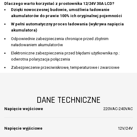
niski prąd podtrzymania podawany na akumulator. W tym trybie
akumulator może być podłączony do prostownika przez dłuższy
okres czasu
Wyświetlacz LED
Jakie akumulatory można ładować prostownikiem
12/24V 30A LCD?
Samochodowe
W motocyklach, skuterach
W sprzęcie ogrodowym
Dlaczego warto korzystać z prostownika
12/24V 30A LCD?
Dzięki nowoczesnej budowie, umożliwia ładowanie
akumulatorów do prawie 100% ich oryginalnej pojemności
W pełni automatyczny proces ładowania (wykrywa napięcia
akumulatora)
Odpowiednie zabezpieczenia chroniące przed zbytnim
naładowaniem akumulatorów
Elektroniczne zabezpieczenia przed błędami użytkownika np.:
odwrotna polaryzacja połączenia
Zabezpieczenie przeciwiskrowe, temperaturowe i zwarciowe