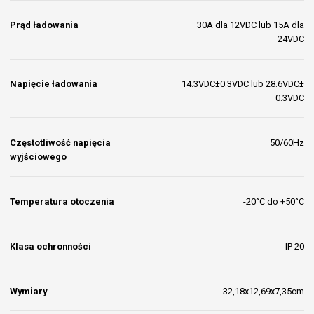
DANE TECHNICZNE
Napięcie wejściowe
220VAC-240VAC
Napięcie wyjściowe
12V/24V
Prąd ładowania
30A dla 12VDC lub 15A dla
24VDC
Napięcie ładowania
14.3VDC±0.3VDC lub 28.6VDC±
0.3VDC
Częstotliwość napięcia
50/60Hz
wyjściowego