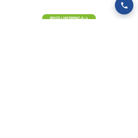
(58) 500-85-62
(pon-pt) 10:00 - 16:00
WIĘCEJ INFORMACJI
ZAPYTANIA HURTOWE, WYCENY I WSPÓŁPRACA
hurt@voltpolska.pl
REKLAMACJE I ZGŁOSZENIA SERWISOWE
reklamacje@voltpolska.pl
POMOC TECHNICZNA
pomoc@voltpolska.pl