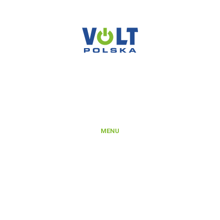
VOLT POLSKA SP. Z O.O.
ul. Świemirowska 3
81-877 Sopot
NIP: 5851458032
REGON: 221142660
KRS: 0000372066
MENU
Produkty
Platforma B2B
Rejestracja konta na Platformie B2B
Integracje i export danych produktowych
Aktualności
O nas
Kontakt