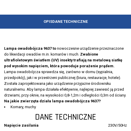
OPIS
DANE TECHNICZNE
Lampa owadobójcza 9637 to
nowoczesne urządzenie przeznaczone
do likwidacji owadów m.in. komarów i much.
Zwabione
ultrafioletowym światłem (UV) insekty trafiają na metalową siatkę
pod wysokim napięciem, która powoduje porażenie prądem.
Lampa owadobójcza sprawdza się, zarówno w domu (sypialnia,
przedpokój), jak i w przestrzeni publicznej (biura, restauracje, hotele).
Została zaprojektowana jako urządzenie przyjazne środowisku
naturalnemu. Aby lampa działała efektywnie, najlepiej zawiesić ją przed
drzwiami, przy oknie, na wysokości 0,8-1,2m i odległości 0,3m od ściany.
Na jakie zwierzęta działa lampa owadobójcza 9637?
Komary, muchy
DANE TECHNICZNE
Napięcie zasilania
230V/50Hz