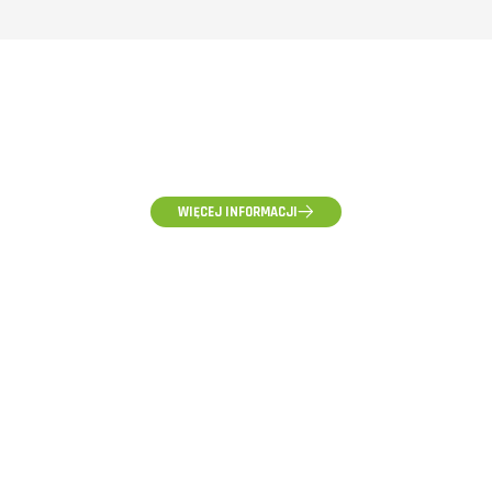
(58) 500-85-62
(pon-pt) 10:00 - 16:00
WIĘCEJ INFORMACJI
ZAPYTANIA HURTOWE, WYCENY I WSPÓŁPRACA
hurt@voltpolska.pl
REKLAMACJE I ZGŁOSZENIA SERWISOWE
reklamacje@voltpolska.pl
POMOC TECHNICZNA
pomoc@voltpolska.pl