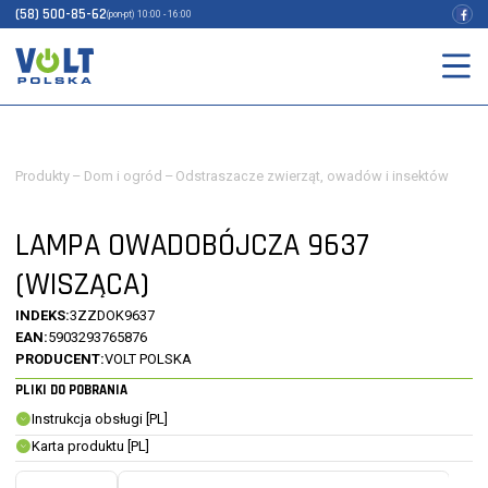
(58) 500-85-62
(pon-pt) 10:00 - 16:00
Produkty
–
Dom i ogród
–
Odstraszacze zwierząt, owadów i insektów
LAMPA OWADOBÓJCZA 9637
(WISZĄCA)
INDEKS:
3ZZDOK9637
EAN:
5903293765876
PRODUCENT:
VOLT POLSKA
PLIKI DO POBRANIA
Instrukcja obsługi [PL]
Karta produktu [PL]