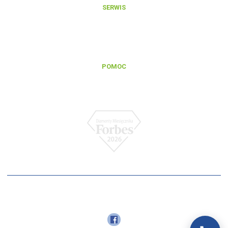
SERWIS
Zgłoszenie reklamacji gwarancyjnej
Zgłoszenie naprawy pogwarancyjnej
Regulamin serwisu
POMOC
Baza wiedzy
FAQ
Polityka prywatności
© 2026
VOLT POLSKA
Polityka prywatności