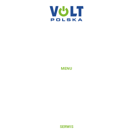
VOLT POLSKA SP. Z O.O.
ul. Świemirowska 3
81-877 Sopot
NIP: 5851458032
REGON: 221142660
KRS: 0000372066
MENU
Produkty
Platforma B2B
Rejestracja konta na Platformie B2B
Integracje i export danych produktowych
Aktualności
O nas
Kontakt
SERWIS