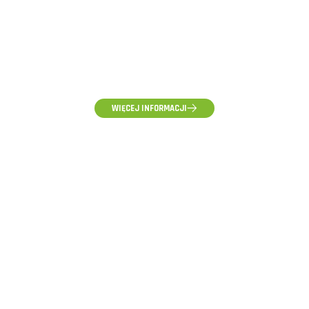
(58) 500-85-62
(pon-pt) 10:00 - 16:00
WIĘCEJ INFORMACJI
ZAPYTANIA HURTOWE, WYCENY I WSPÓŁPRACA
hurt@voltpolska.pl
REKLAMACJE I ZGŁOSZENIA SERWISOWE
reklamacje@voltpolska.pl
POMOC TECHNICZNA
pomoc@voltpolska.pl