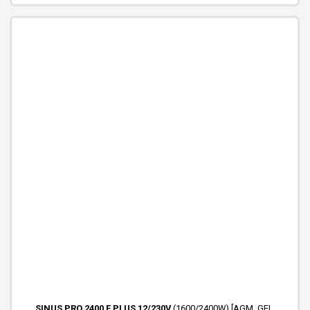
SINUS PRO 2400 E PLUS 12/230V
(1600/2400W) [AGM, GEL,