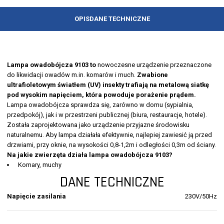
OPIS
DANE TECHNICZNE
Lampa owadobójcza 9103 to
nowoczesne urządzenie przeznaczone
do likwidacji owadów m.in. komarów i much.
Zwabione
ultrafioletowym światłem (UV) insekty trafiają na metalową siatkę
pod wysokim napięciem, która powoduje porażenie prądem.
Lampa owadobójcza sprawdza się, zarówno w domu (sypialnia,
przedpokój), jak i w przestrzeni publicznej (biura, restauracje, hotele).
Została zaprojektowana jako urządzenie przyjazne środowisku
naturalnemu. Aby lampa działała efektywnie, najlepiej zawiesić ją przed
drzwiami, przy oknie, na wysokości 0,8-1,2m i odległości 0,3m od ściany.
Na jakie zwierzęta działa lampa owadobójcza 9103?
Komary, muchy
DANE TECHNICZNE
Napięcie zasilania
230V/50Hz