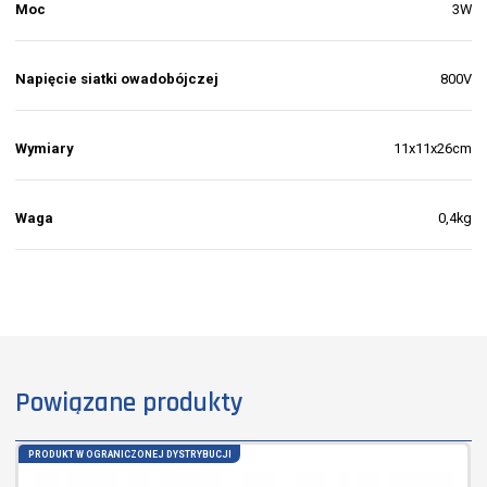
Moc
3W
Napięcie siatki owadobójczej
800V
Wymiary
11x11x26cm
Waga
0,4kg
Powiązane produkty
PRODUKT W OGRANICZONEJ DYSTRYBUCJI