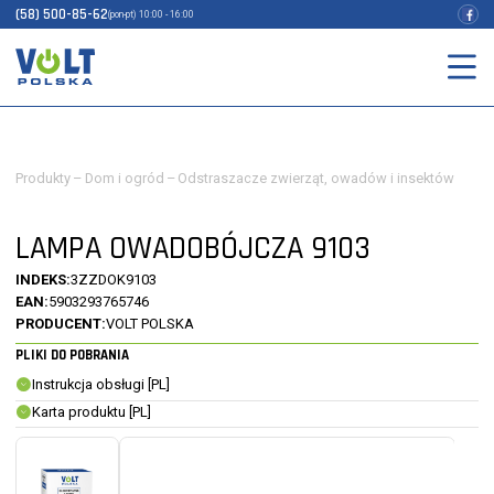
(58) 500-85-62
(pon-pt) 10:00 - 16:00
Produkty
–
Dom i ogród
–
Odstraszacze zwierząt, owadów i insektów
LAMPA OWADOBÓJCZA 9103
INDEKS:
3ZZDOK9103
EAN:
5903293765746
PRODUCENT:
VOLT POLSKA
PLIKI DO POBRANIA
Instrukcja obsługi [PL]
Karta produktu [PL]