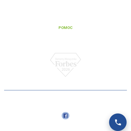
Zgłoszenie reklamacji gwarancyjnej
Zgłoszenie naprawy pogwarancyjnej
Regulamin serwisu
POMOC
Baza wiedzy
FAQ
Polityka prywatności
© 2026
VOLT POLSKA
Polityka prywatności