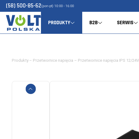
(58) 500-85-62
(pon-pt) 10:00 - 16:00
PRODUKTY
B2B
SERWIS
Produkty
–
Przetwornice napięcia
–
Przetwornice napięcia IPS 12/2