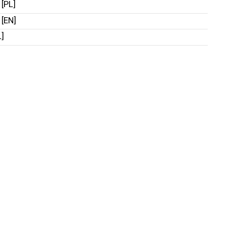
 [PL]
 [EN]
L]