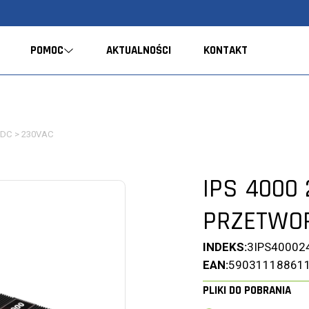
POMOC
AKTUALNOŚCI
KONTAKT
4VDC > 230VAC
IPS 4000
PRZETWOR
INDEKS:
3IPS40002
EAN:
59031118861
PLIKI DO POBRANIA