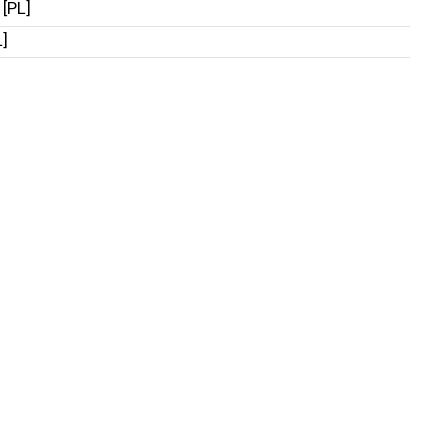
 [PL]
L]