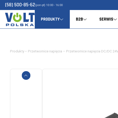
(58) 500-85-62
(pon-pt) 10:00 - 16:00
PRODUKTY
B2B
SERWIS
Produkty
–
Przetwornice napięcia
–
Przetwornice napięcia DC/DC 2