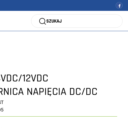
SZUKAJ
4VDC/12VDC
NICA NAPIĘCIA DC/DC
ST
05