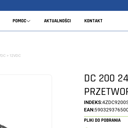
POMOC
AKTUALNOŚCI
KONTAKT
4VDC > 12VDC
DC 200 2
PRZETWOR
INDEKS:
4ZDC9200
EAN:
59032937650
PLIKI DO POBRANIA