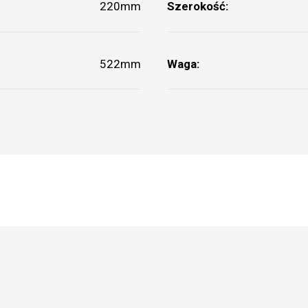
220mm
Szerokość:
522mm
Waga: