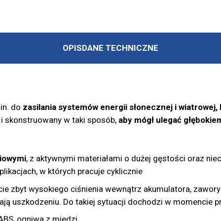
OPIS
DANE TECHNICZNE
in. do
zasilania systemów energii słonecznej i wiatrowej
i skonstruowany w taki sposób,
aby mógł ulegać głębokie
wiowymi
, z aktywnymi materiałami o dużej gęstości oraz ni
ikacjach, w których pracuje cyklicznie
e zbyt wysokiego ciśnienia wewnątrz akumulatora, zawory
ją uszkodzeniu. Do takiej sytuacji dochodzi w momencie 
ABS, ogniwa z miedzi