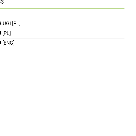
83
UGI [PL]
[PL]
 [ENG]