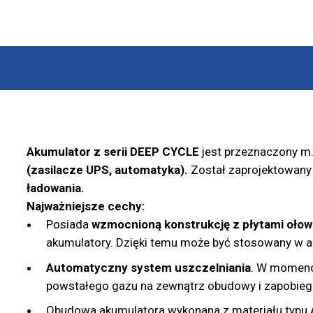
Akumulator z serii DEEP CYCLE
jest przeznaczony m.
(zasilacze UPS, automatyka).
Został zaprojektowany 
ładowania.
Najważniejsze cechy:
Posiada
wzmocnioną konstrukcję z płytami oło
akumulatory. Dzięki temu może być stosowany w apl
Automatyczny system uszczelniania
. W momenci
powstałego gazu na zewnątrz obudowy i zapobiega
Obudowa akumulatora wykonana z materiału typu 