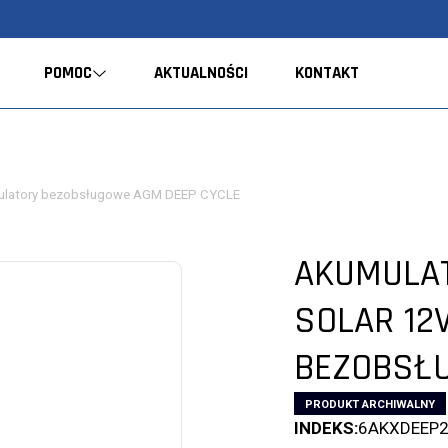
POMOC
AKTUALNOŚCI
KONTAKT
latory bezobsługowe AGM DEEP CYCLE
AKUMULAT
SOLAR 12V
BEZOBSŁ
PRODUKT ARCHIWALNY
INDEKS:
6AKXDEEP