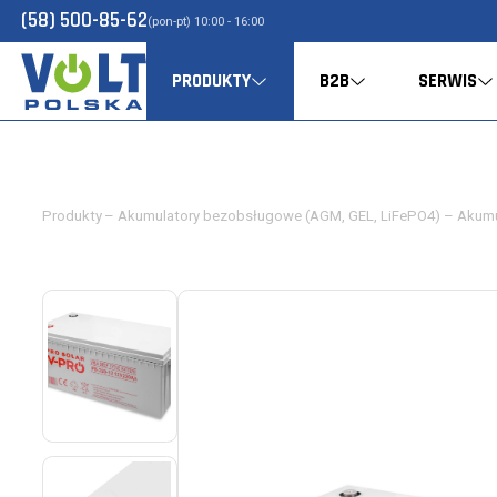
(58) 500-85-62
(pon-pt) 10:00 - 16:00
PRODUKTY
B2B
SERWIS
Produkty
–
Akumulatory bezobsługowe (AGM, GEL, LiFePO4)
–
Akumu