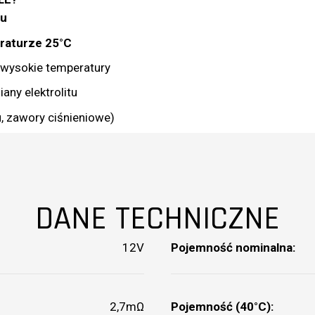
iu
eraturze 25°C
wysokie temperatury
ny elektrolitu
u, zawory ciśnieniowe)
DANE TECHNICZNE
12V
Pojemność nominalna:
2,7mΩ
Pojemność (40°C):