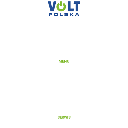
VOLT POLSKA SP. Z O.O.
ul. Świemirowska 3
81-877 Sopot
NIP: 5851458032
REGON: 221142660
KRS: 0000372066
MENU
Produkty
Platforma B2B
Rejestracja konta na Platformie B2B
Integracje i export danych produktowych
Aktualności
O nas
Kontakt
SERWIS
Zgłoszenie reklamacji gwarancyjnej