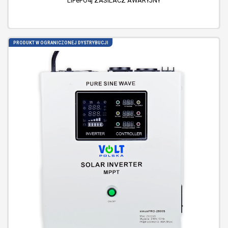
LiFePO4] ZASILACZ AWARYJNY
PRODUKT W OGRANICZONEJ DYSTRYBUCJI