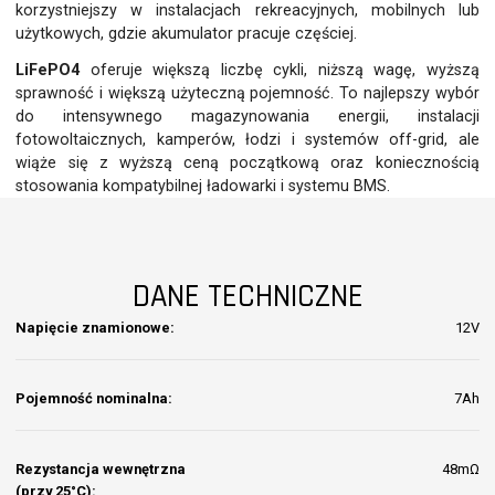
korzystniejszy w instalacjach rekreacyjnych, mobilnych lub
użytkowych, gdzie akumulator pracuje częściej.
LiFePO4
oferuje większą liczbę cykli, niższą wagę, wyższą
sprawność i większą użyteczną pojemność. To najlepszy wybór
do intensywnego magazynowania energii, instalacji
fotowoltaicznych, kamperów, łodzi i systemów off-grid, ale
wiąże się z wyższą ceną początkową oraz koniecznością
stosowania kompatybilnej ładowarki i systemu BMS.
DANE TECHNICZNE
Napięcie znamionowe:
12V
Pojemność nominalna:
7Ah
Rezystancja wewnętrzna
48mΩ
(przy 25°C):