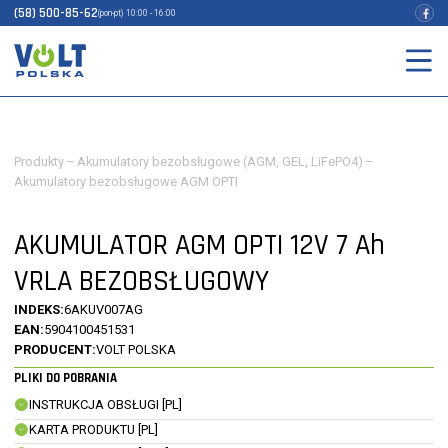
(58) 500-85-62
(pon-pt) 10:00 - 16:00
Produkty
–
Akumulatory bezobsługowe (AGM, GEL, LiFePO4)
–
Akumulatory bezobsługowe AGM OPTI
AKUMULATOR AGM OPTI 12V 7 Ah
VRLA BEZOBSŁUGOWY
INDEKS:
6AKUV007AG
EAN:
5904100451531
PRODUCENT:
VOLT POLSKA
PLIKI DO POBRANIA
INSTRUKCJA OBSŁUGI [PL]
KARTA PRODUKTU [PL]