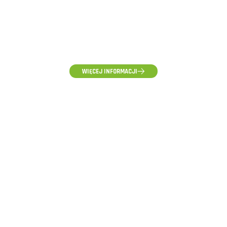
(58) 500-85-62
(pon-pt) 10:00 - 16:00
WIĘCEJ INFORMACJI
ZAPYTANIA HURTOWE, WYCENY I WSPÓŁPRACA
hurt@voltpolska.pl
REKLAMACJE I ZGŁOSZENIA SERWISOWE
reklamacje@voltpolska.pl
POMOC TECHNICZNA
pomoc@voltpolska.pl