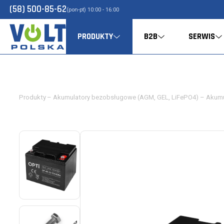
(58) 500-85-62
(pon-pt) 10:00 - 16:00
PRODUKTY
B2B
SERWIS
Produkty
–
Akumulatory bezobsługowe (AGM, GEL, LiFePO4)
–
Akumu