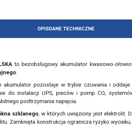
OPIS
DANE TECHNICZNE
LSKA
to bezobsługowy akumulator kwasowo-ołowio
yjnego
.
ch akumulator pozostaje w trybie czuwania i odda
nie do instalacji UPS, pieców i pomp CO, systemów 
bilnego podtrzymania napięcia.
ókna szklanego
, w których uwięziony jest elektrolit.
olitu. Zamknięta konstrukcja ogranicza ryzyko wycie