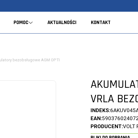
POMOC
AKTUALNOŚCI
KONTAKT
latory bezobsługowe AGM OPTI
AKUMULAT
VRLA BE
INDEKS:
6AKUV045
EAN:
59037602407
PRODUCENT:
VOLT 
PLIKI DO POBRANIA