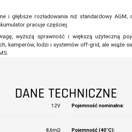
zne i głębsze rozładowania niż standardowy AGM, d
kumulator pracuje częściej.
ą wagę, wyższą sprawność i większą użyteczną po
ych, kamperów, łodzi i systemów off-grid, ale wiąże
MS.
DANE TECHNICZNE
12V
Pojemność nominalna:
8,6mΩ
Pojemność (40°C):