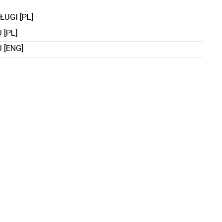
UGI [PL]
[PL]
 [ENG]