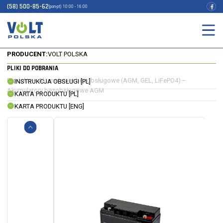
(58) 500-85-62
(pon-pt) 10:00 - 16:00
AKUMULATOR AGM 12V 20Ah VRLA
INDEKS:
6AKUXAG020
EAN:
5904100450831
PRODUCENT:
VOLT POLSKA
PLIKI DO POBRANIA
Produkty
–
Akumulatory bezobsługowe (AGM, GEL, LiFePO4)
–
INSTRUKCJA OBSŁUGI [PL]
Akumulatory bezobsługowe AGM
KARTA PRODUKTU [PL]
KARTA PRODUKTU [ENG]