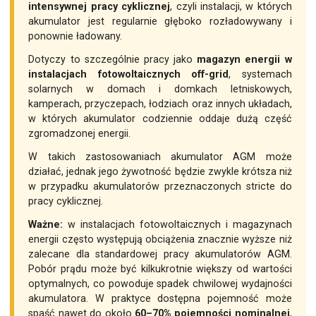
intensywnej pracy cyklicznej
, czyli instalacji, w których
akumulator jest regularnie głęboko rozładowywany i
ponownie ładowany.
Dotyczy to szczególnie pracy jako
magazyn energii w
instalacjach fotowoltaicznych off-grid
, systemach
solarnych w domach i domkach letniskowych,
kamperach, przyczepach, łodziach oraz innych układach,
w których akumulator codziennie oddaje dużą część
zgromadzonej energii.
W takich zastosowaniach akumulator AGM może
działać, jednak jego żywotność będzie zwykle krótsza niż
w przypadku akumulatorów przeznaczonych stricte do
pracy cyklicznej.
Ważne:
w instalacjach fotowoltaicznych i magazynach
energii często występują obciążenia znacznie wyższe niż
zalecane dla standardowej pracy akumulatorów AGM.
Pobór prądu może być kilkukrotnie większy od wartości
optymalnych, co powoduje spadek chwilowej wydajności
akumulatora. W praktyce dostępna pojemność może
spaść nawet do około
60–70% pojemności nominalnej
,