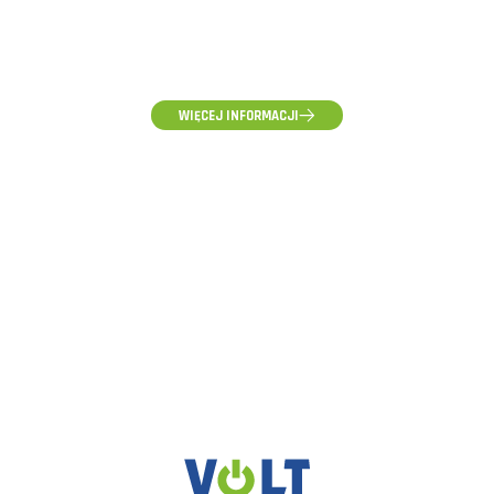
(58) 500-85-62
(pon-pt) 10:00 - 16:00
WIĘCEJ INFORMACJI
ZAPYTANIA HURTOWE, WYCENY I WSPÓŁPRACA
hurt@voltpolska.pl
REKLAMACJE I ZGŁOSZENIA SERWISOWE
reklamacje@voltpolska.pl
POMOC TECHNICZNA
pomoc@voltpolska.pl