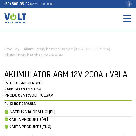
(58) 500-85-62
(pon-pt) 10:00 - 16:00
Produkty
–
Akumulatory bezobsługowe (AGM, GEL, LiFePO4)
–
Akumulatory bezobsługowe AGM
AKUMULATOR AGM 12V 200Ah VRLA
INDEKS:
6AKUXAG200
EAN:
5903760240769
PRODUCENT:
VOLT POLSKA
PLIKI DO POBRANIA
INSTRUKCJA OBSŁUGI [PL]
KARTA PRODUKTU [PL]
KARTA PRODUKTU [ENG]