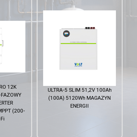
RO 12K
ULTRA-5 SLIM 51,2V 100Ah
3-FAZOWY
(100A) 5120Wh MAGAZYN
ERTER
ENERGII
MPPT (200-
Fi