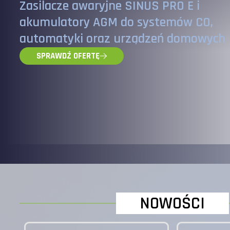
Zasilacze awaryjne SINUS PRO E i
akumulatory AGM do systemów CO,
automatyki oraz urządzeń domowych
SPRAWDŹ OFERTĘ
NOWOŚCI