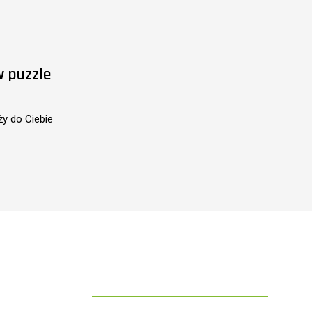
w puzzle
ży do Ciebie