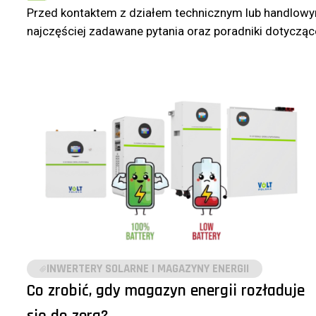
Przed kontaktem z działem technicznym lub handlowym
najczęściej zadawane pytania oraz poradniki dotyczące
INWERTERY SOLARNE I MAGAZYNY ENERGII
Co zrobić, gdy magazyn energii rozładuje
się do zera?